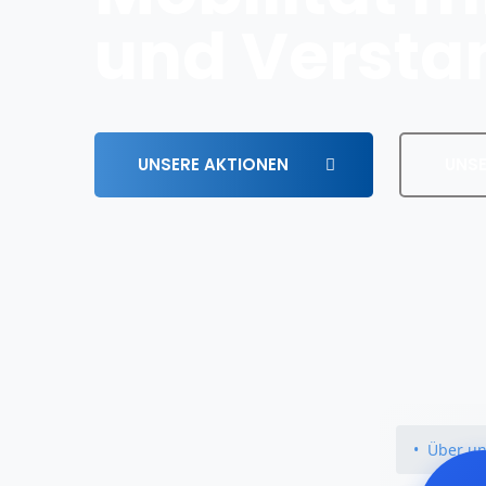
und Versta
UNSERE AKTIONEN
UNSE
Über u