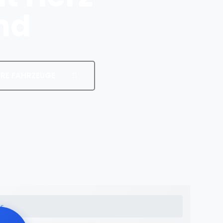
nd
RE FAHRZEUGE
ns