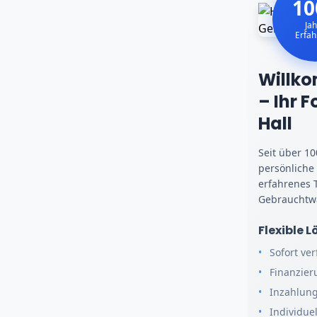
10
Jah
Erfa
Willk
– Ihr 
Hall
Seit über 1
persönliche
erfahrenes 
Gebrauchtwa
Flexible 
Sofort ve
Finanzier
Inzahlun
Individue