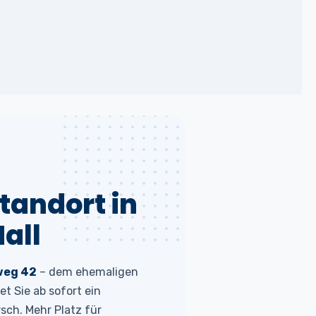
tandort in
all
weg 42
– dem ehemaligen
 Sie ab sofort ein
sch. Mehr Platz für