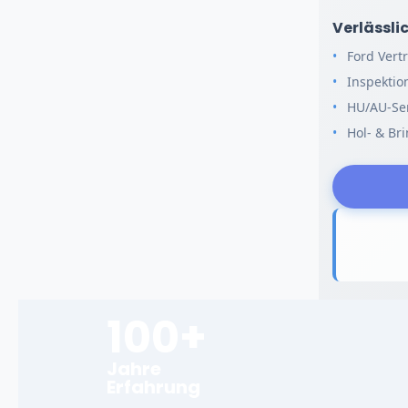
Verlässl
Ford Vert
Inspektio
HU/AU-Ser
Hol- & Br
100+
Jahre
Erfahrung